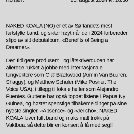
Konsert
23. august 2024 kl. 18:30
NAKED KOALA (NO) er et av Sørlandets mest
fartsfylte band, og sikter høyt når de i 2024 forbereder
slipp av sitt debutalbum, «Benefits of Being a
Dreamer».
Den tidligere produsent - og låtskriverduoen har
allerede rukket å jobbe med internasjonale
tungvektere som Olaf Blackwood (Armin Van Buuren,
Shaggy), og Matthew Schuler (Mike Posner, The
Voice USA), i tillegg til lokale helter som Alejandro
Fuentes. Guttene har også toppet listene i Papua Ny
Guinea, og høstet spenstige tilbakemeldinger på sine
nyeste singler, «Absence» og «Jericho». NAKED
KOALA lover fullt band og maksimalt trøkk på
Vaktbua, så dette blir en konsert å få med seg!!