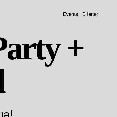
Events
Billetter
arty +
d
ua!