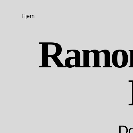
Hjem
Ramon
Do