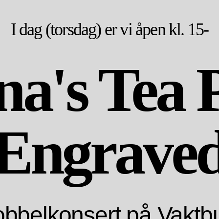
I dag (torsdag) er vi åpen kl. 15-
a's Tea P
Engrave
bbelkonsert på Vaktb